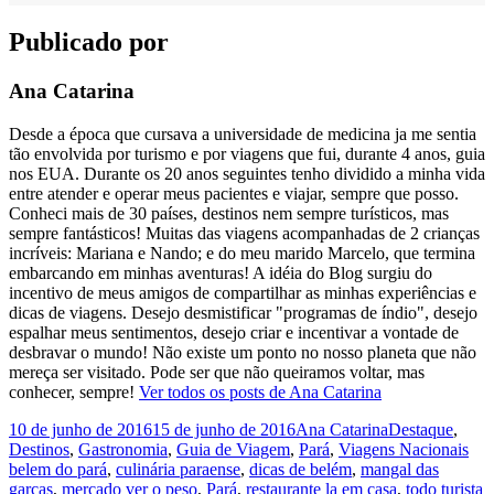
Publicado por
Ana Catarina
Desde a época que cursava a universidade de medicina ja me sentia
tão envolvida por turismo e por viagens que fui, durante 4 anos, guia
nos EUA. Durante os 20 anos seguintes tenho dividido a minha vida
entre atender e operar meus pacientes e viajar, sempre que posso.
Conheci mais de 30 países, destinos nem sempre turísticos, mas
sempre fantásticos! Muitas das viagens acompanhadas de 2 crianças
incríveis: Mariana e Nando; e do meu marido Marcelo, que termina
embarcando em minhas aventuras! A idéia do Blog surgiu do
incentivo de meus amigos de compartilhar as minhas experiências e
dicas de viagens. Desejo desmistificar "programas de índio", desejo
espalhar meus sentimentos, desejo criar e incentivar a vontade de
desbravar o mundo! Não existe um ponto no nosso planeta que não
mereça ser visitado. Pode ser que não queiramos voltar, mas
conhecer, sempre!
Ver todos os posts de Ana Catarina
Publicado
Autor
Categorias
10 de junho de 2016
15 de junho de 2016
Ana Catarina
Destaque
,
em
Tag
Destinos
,
Gastronomia
,
Guia de Viagem
,
Pará
,
Viagens Nacionais
belem do pará
,
culinária paraense
,
dicas de belém
,
mangal das
garças
,
mercado ver o peso
,
Pará
,
restaurante la em casa
,
todo turista