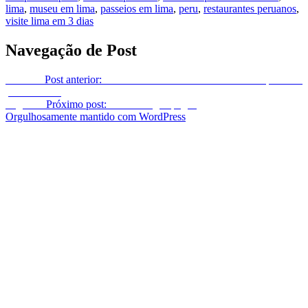
lima
,
museu em lima
,
passeios em lima
,
peru
,
restaurantes peruanos
,
visite lima em 3 dias
Navegação de Post
Anterior
Post anterior:
FAZER UM CRUZEIRO: 20 dicas que você
precisa saber
Seguinte
Próximo post:
roteiro de galapagos
Orgulhosamente mantido com WordPress