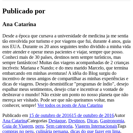
Publicado por
Ana Catarina
Desde a época que cursava a universidade de medicina ja me sentia
tão envolvida por turismo e por viagens que fui, durante 4 anos, guia
nos EUA. Durante os 20 anos seguintes tenho dividido a minha vida
entre atender e operar meus pacientes e viajar, sempre que posso.
Conheci mais de 30 países, destinos nem sempre turísticos, mas
sempre fantásticos! Muitas das viagens acompanhadas de 2 crianças
incríveis: Mariana e Nando; e do meu marido Marcelo, que termina
embarcando em minhas aventuras! A idéia do Blog surgiu do
incentivo de meus amigos de compartilhar as minhas experiências e
dicas de viagens. Desejo desmistificar "programas de índio", desejo
espalhar meus sentimentos, desejo criar e incentivar a vontade de
desbravar o mundo! Não existe um ponto no nosso planeta que não
mereça ser visitado. Pode ser que não queiramos voltar, mas
conhecer, sempre!
Ver todos os posts de Ana Catarina
Publicado em
15 de outubro de 2016
15 de outubro de 2016
Autor
Ana Catarina
Categorias
Destaque
,
Destinos
,
Dicas
,
Gastronomia
,
Guia de Viagem
,
peru
,
Sem categoria
,
Viagens Internacionais
Tags
compras no peru
,
culinária peruana
,
dicas do que fazer em lima
,