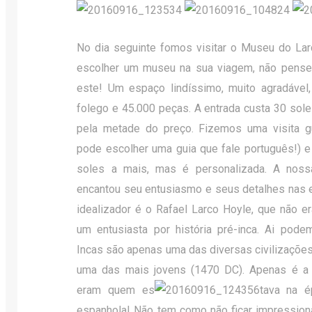
No dia seguinte fomos visitar o Museu do Lar
escolher um museu na sua viagem, não pense
este! Um espaço lindíssimo, muito agradável,
folego e 45.000 peças. A entrada custa 30 sole
pela metade do preço. Fizemos uma visita gu
pode escolher uma guia que fale português!) e
soles a mais, mas é personalizada. A nos
encantou seu entusiasmo e seus detalhes nas 
idealizador é o Rafael Larco Hoyle, que não er
um entusiasta por história pré-inca. Ai pod
Incas são apenas uma das diversas civilizações
uma das mais jovens (1470 DC). Apenas é a 
eram quem es
tava na é
espanhola! Não tem como não ficar impression