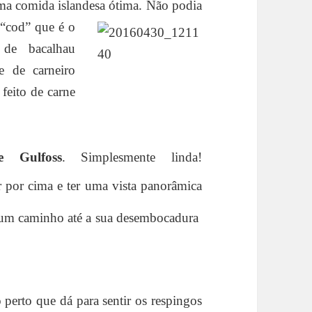
ma comida islandesa ótima.
Não podia
o “cod” que é o
de bacalhau
e de carneiro
feito de carne
e Gulfoss
. Simplesmente linda!
 por cima e ter uma vista panorâmica
or um caminho até a sua desembocadura
 perto que dá para sentir os respingos