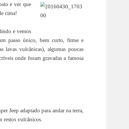
osto e ver que
de cima!
 lindo e vemos
 um passo único, bem curto, firme e
das lavas vulcânicas), algumas poucas
críveis onde foram gravadas a famosa
per Jeep adaptado para andar na terra,
m restos vulcânicos.