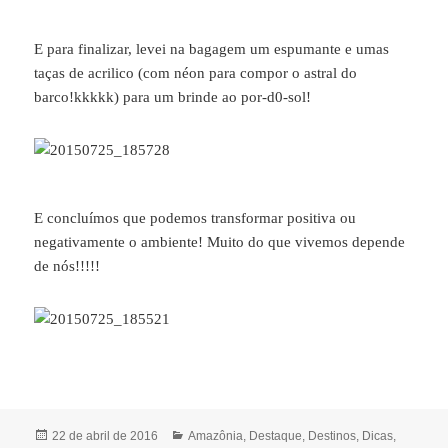
E para finalizar, levei na bagagem um espumante e umas
taças de acrilico (com néon para compor o astral do
barco!kkkkk) para um brinde ao por-d0-sol!
E concluímos que podemos transformar positiva ou
negativamente o ambiente! Muito do que vivemos depende
de nós!!!!!
Publicado
Categorias
22 de abril de 2016
Amazônia
,
Destaque
,
Destinos
,
Dicas
,