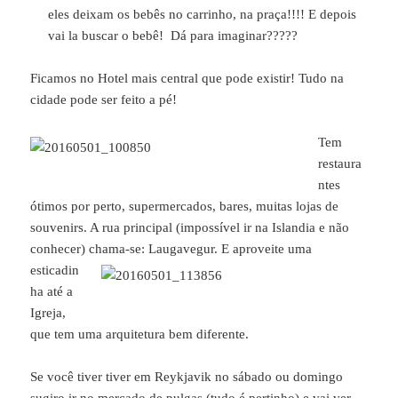
eles deixam os bebês no carrinho, na praça!!!! E depois
vai la buscar o bebê! Dá para imaginar?????
Ficamos no Hotel mais central que pode existir! Tudo na
cidade pode ser feito a pé!
Tem
restaura
ntes
ótimos por perto, supermercados, bares, muitas lojas de
souvenirs. A rua principal (impossível ir na Islandia e não
conhecer) chama-se: Laugavegur.
E aproveite uma
esticadin
ha até a
Igreja,
que tem uma arquitetura bem diferente.
Se você tiver tiver em Reykjavik no sábado ou domingo
sugiro ir no mercado de pulgas (tudo é pertinho) e vai ver