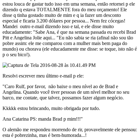
estou louca de gastar tudo isso em uma semana, então retornei p ele
dizendo q estava TOTALMENTE fora do meu orçamento! Ele
disse q tinha gostado muito de mim e q ia fazer um desconto
especial e ficaria 3.200 dólares por pessoa... Nem fez cócegas!
Mandei outro e-mail dizendo isso e tal, e ele disse muito
educadamente: "Sabe Ana, é que na semana passada eu recebi Brad
Pitt e Angelina Jolie aqui... "Eu não sabia se ria (afinal não sou tão
pobre assim: ele me comparou com a mulher mais bem paga do
mundo) ou chorava (ele educadamente me disse: se toque, isto não é
p o seu bico!).
Resolvi escrever meu último e-mail p ele:
"Caro Rulf, por favor, não baixe o meu nível ao de Brad e
Angelina. Quando você tiver pessoas de um nível melhor no seu
barco, me contate, que talvez, possamos fazer algum negócio.
Kkkkk estou brincando, muito obrigada por tudo.
Ana Catarina PS: manda Brad p mim!!!"
O alemão me respondeu morrendo de rir, provavelmente ele pensou:
esta é pobrezinha, mas é bem-humorada...!