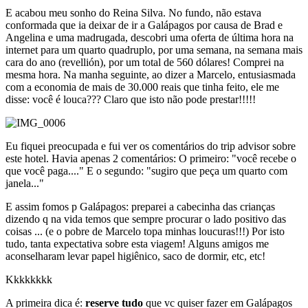
E acabou meu sonho do Reina Silva. No fundo, não estava
conformada que ia deixar de ir a Galápagos por causa de Brad e
Angelina e uma madrugada, descobri uma oferta de última hora na
internet para um quarto quadruplo, por uma semana, na semana mais
cara do ano (revellión), por um total de 560 dólares! Comprei na
mesma hora. Na manha seguinte, ao dizer a Marcelo, entusiasmada
com a economia de mais de 30.000 reais que tinha feito, ele me
disse: você é louca??? Claro que isto não pode prestar!!!!!
Eu fiquei preocupada e fui ver os comentários do trip advisor sobre
este hotel. Havia apenas 2 comentários: O primeiro: "você recebe o
que você paga...." E o segundo: "sugiro que peça um quarto com
janela..."
E assim fomos p Galápagos: preparei a cabecinha das crianças
dizendo q na vida temos que sempre procurar o lado positivo das
coisas ... (e o pobre de Marcelo topa minhas loucuras!!!) Por isto
tudo, tanta expectativa sobre esta viagem! Alguns amigos me
aconselharam levar papel higiênico, saco de dormir, etc, etc!
Kkkkkkkk
A primeira dica é:
reserve tudo
que vc quiser fazer em Galápagos