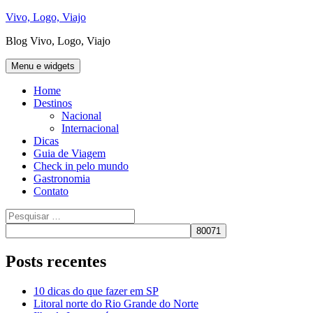
Pular
Vivo, Logo, Viajo
para
Blog Vivo, Logo, Viajo
o
conteúdo
Menu e widgets
Home
Destinos
Nacional
Internacional
Dicas
Guia de Viagem
Check in pelo mundo
Gastronomia
Contato
Pesquisar
por:
Posts recentes
10 dicas do que fazer em SP
Litoral norte do Rio Grande do Norte