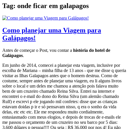
Tag:
onde ficar em galapagos
Como planejar uma Viagem para
Galápagos!
Antes de começar o Post, vou contar a
história do hotel de
Galápagos
.
Em junho de 2014, comecei a planejar esta viagem, inclusive por
escolha de Mariana – minha filha de 13 anos - que me disse q queria
visitar as Ilhas Galapagos antes que o homem destrua. Como de
costume, sempre antes de planejar uma viagem, eu li alguns livros
sobre o local e um deles me chamou a atenção pois falava muito
bem de um cruzeiro chamado Reina Silva. Entrei na internet e
encontrei o e-mail do dono do Reina Silva (um alemão chamado
Rulf) e escrevi p ele jogando mil confetes: disse que as crianças
estavam doidas p ir e só pensavam nisso, q era o sonho da vida
delas, etc etc etc. Ele me respondeu muito cordialmente,
entusiasmado com meus elogios, e depois de trocas de e-mails ele
me passou o orçamento de um cruzeiro no seu barco por 5 dias:
3.600 dólares p pessoa!!!! Ou seja : R$ 36.000 por nos 4! Eu não