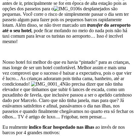
antes de ir, principalmente se for em época de alta estação pois as
opções dos passeios para o
s desplanejados são
pequenas. Você corre o risco de simplesmente passar o dia sem ter
passeio algum para fazer pois os pequenos barcos rapidamente
lotam. Além disso, se não tiver marcado um
transfer
do aeroporto
até o seu hotel
, pode ficar mofando no meio do nada pois não há
taxi comum para levar os turistas no aeroporto… Isso é incrível
mesmo!
Nosso hotel foi melhor do que eu havia “pintado” para as crianças,
mas longe de ser um hotel confortável. Melhor assim e mais uma
vez comprovei que o sucesso é baixar a expectativa, pois o que vier
é lucro... As crianças adoraram pois tinha cama, banheiro, até ar
condicionado!
Não precisa dizer que não tinha
elevador e que tínhamos que subir 6 lances de escada, como um
puxadinho de favela, que inclusive passou a ser o apelido carinhoso
dado por Marcelo. Claro que não tinha janela, mas para que? Já
estávamos satisfeitos e afinal, passávamos o dia nas ilhas, nos
passeios e quando finalmente chegávamos no quarto era só fechar os
olhos... TV é artigo de luxo.... Frigobar, nem pensar....
Eu realmente
indico ficar hospedado nas ilhas
ao invés de nos
barcos por 4 grandes motivos: