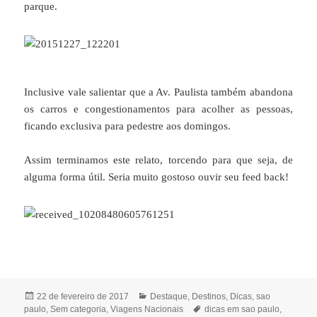
parque.
Inclusive vale salientar que a Av. Paulista também abandona
os carros e congestionamentos para acolher as pessoas,
ficando exclusiva para pedestre aos domingos.
Assim terminamos este relato, torcendo para que seja, de
alguma forma útil. Seria muito gostoso ouvir seu feed back!
Publicado
Categorias
22 de fevereiro de 2017
Destaque
,
Destinos
,
Dicas
,
sao
em
Tags
paulo
,
Sem categoria
,
Viagens Nacionais
dicas em sao paulo
,