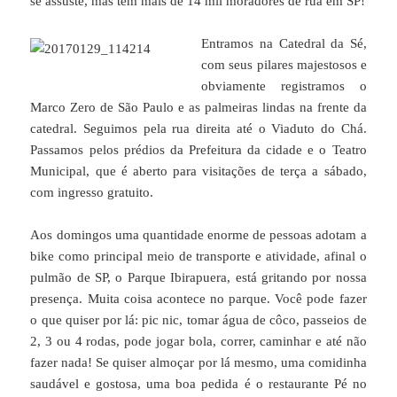
se assuste, mas tem mais de 14 mil moradores de rua em SP!
Entramos na Catedral da Sé,
com seus pilares majestosos e
obviamente registramos o
Marco Zero de São Paulo e as palmeiras lindas na frente da
catedral. Seguimos pela rua direita até o Viaduto do Chá.
Passamos pelos prédios da Prefeitura da cidade e o Teatro
Municipal, que é aberto para visitações de terça a sábado,
com ingresso gratuito.
Aos domingos uma quantidade enorme de pessoas adotam a
bike como principal meio de transporte e atividade, afinal o
pulmão de SP, o Parque Ibirapuera, está gritando por nossa
presença. Muita coisa acontece no parque. Você pode fazer
o que quiser por lá: pic nic, tomar água de côco, passeios de
2, 3 ou 4 rodas, pode jogar bola, correr, caminhar e até não
fazer nada! Se quiser almoçar por lá mesmo, uma comidinha
saudável e gostosa, uma boa pedida é o restaurante Pé no