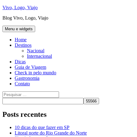
Pular
Vivo, Logo, Viajo
para
Blog Vivo, Logo, Viajo
o
conteúdo
Menu e widgets
Home
Destinos
Nacional
Internacional
Dicas
Guia de Viagem
Check in pelo mundo
Gastronomia
Contato
Pesquisar
por:
Posts recentes
10 dicas do que fazer em SP
Litoral norte do Rio Grande do Norte