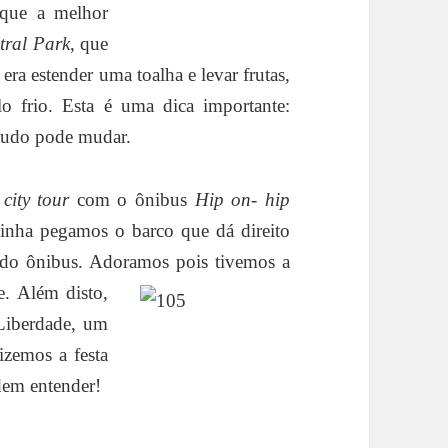
 que a melhor
tral Park
, que
a era estender uma toalha e levar frutas,
lo frio. Esta é uma dica importante:
 tudo pode mudar.
o
city tour
com o ônibus
Hip on- hip
dinha pegamos o barco que dá direito
 do ônibus. Adoramos pois tivemos a
te.
Além disto,
 Liberdade, um
izemos a festa
dem entender!