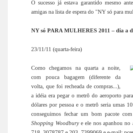
O sucesso já estava garantido mesmo antes
amigas na lista de espera do "NY só para mul
NY só PARA MULHERES 2011 – dia a d
23/11/11 (quarta-feira)
Como chegamos na quarta a noite,
com pouca bagagem (diferente da
volta, que foi recheada de compras...),
a idéia era pegar o metrô do aeroporto par
dólares por pessoa e o metrô seria umas 10
conseguimos fechar um bom pacote com 
Shopping Woodbury
e ele nos apanhou no a
718. 3078787 e 203. 7399069 e e-mail:
pce