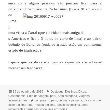
encantos e alguns passeios vão precisar ficar para a
próxima: O Santuário de Pachaca
mac (fica a 30 km ao sul
de
Lima
),
uma visita a Carral (que é a cidade mais antiga da
s Américas e fica a 3 horas de carro de lima) e ao bairro
boêmio de Barranco (onde os artistas estão em permanente
estado de inspiração).
Espero que as dicas e sugestões sejam úteis e adoraria
receber seu feedback!
Publicado
Categorias
15 de outubro de 2016
Destaque
,
Destinos
,
Dicas
,
em
Gastronomia
,
Guia de Viagem
,
peru
,
Sem categoria
,
Viagens
Tags
Internacionais
compras no peru
,
culinária peruana
,
dicas do que
fazer em lima
,
lima
,
museu em lima
,
passeios em lima
,
peru
,
restaurantes peruanos
,
visite lima em 3 dias