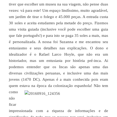
tiver que escolher um museu na sua viagem, não pense duas
vezes: vá para este! Um espaço lindíssimo, muito agradável,
um jardim de tirar o folego e 45.000 peças. A entrada custa
30 soles e aceita estudantes pela metade do preço. Fizemos
uma visita guiada (inclusive você pode escolher uma guia
que fale português!) e para isto se paga 35 soles a mais, mas
é personalizada. A nossa foi Suzanna e me encantou seu
entusiasmo e seus detalhes nas explicações. O dono e
idealizador é o Rafael Larco Hoyle, que não era um
historiador, mas um entusiasta por história pré-inca. Ai
podemos entender que os Incas são apenas uma das
diversas civilizações peruanas, e inclusive uma das mais
jovens (1470 DC). Apenas é a mais conhecida pois eram
quem es
tava na época da colonização espanhola! Não tem
como
não
ficar
impressionada com a riqueza de informações e de
significados de tudo que se passou por aqui, inclusive em