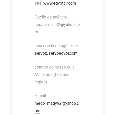
site:
www.egyptair.com
Opção de agência:
hussein_s_32@yahoo.co
m
uma opção de agência é:
servo@servoegypt.com
contato do nosso guia:
Mohamed (fala bem
ingles)
e-mail:
medo_mady92@yahoo.c
om