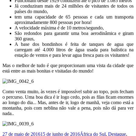
Funcionam desde 1929 conduzem até o pico de 1.085 metros
Já conduziram mais de 24 milhões de visitantes de todos os
países do mundo,
tem uma capacidade de 65 pessoas e cada um transporta
aproximadamente 800 pessoas por hora!
A velocidade máxima é de 10 metros/segundo,
São redondos para garantir uma boa aerodinâmica e giram
360 graus,
A base dos bondinhos é feita de tanques de agua que
carregam até 4.000 litros de água usada para balística na
estação de ventos e para levar agua fresca para os visitantes!
Mas o melhor de tudo é que proporcionam uma vista da cidade que
está entre as mais bonitas e visitadas do mundo!
Como venta muito, às vezes é impossível subir ao topo, pois fecham
o percurso. Uma boa dica é ir logo cedo, pois as filas ficam enormes
ao longo do dia... Mas, antes de ir, logo de manhã, veja como está a
montanha, pois com neblina não vale a pena, pois não dá para ver
nada..
Publicado
Categorias
27 de maio de 2016
15 de junho de 2016
África do Sul
,
Destaque
,