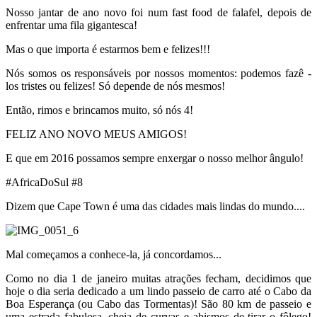
Nosso jantar de ano novo foi num fast food de falafel, depois de
enfrentar uma fila gigantesca!
Mas o que importa é estarmos bem e felizes!!!
Nós somos os responsáveis por nossos momentos: podemos fazê -
los tristes ou felizes! Só depende de nós mesmos!
Então, rimos e brincamos muito, só nós 4!
FELIZ ANO NOVO MEUS AMIGOS!
E que em 2016 possamos sempre enxergar o nosso melhor ângulo!
#AfricaDoSul #8
Dizem que Cape Town é uma das cidades mais lindas do mundo....
Mal começamos a conhece-la, já concordamos...
Como no dia 1 de janeiro muitas atrações fecham, decidimos que
hoje o dia seria dedicado a um lindo passeio de carro até o Cabo da
Boa Esperança (ou Cabo das Tormentas)! São 80 km de passeio e
uma estrada fabulosa, cheia de curvas e abismos de tirar o fôlego!