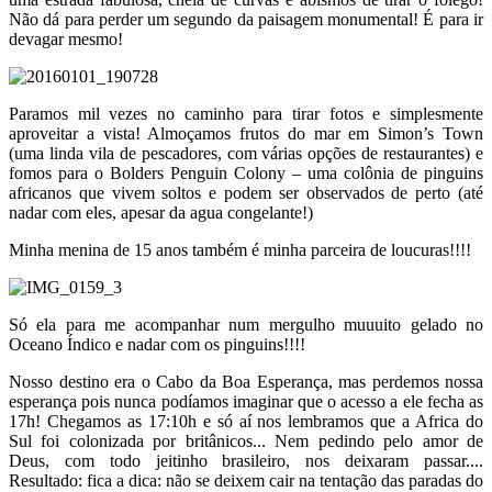
Não dá para perder um segundo da paisagem monumental! É para ir
devagar mesmo!
Paramos mil vezes no caminho para tirar fotos e simplesmente
aproveitar a vista! Almoçamos frutos do mar em Simon’s Town
(uma linda vila de pescadores, com várias opções de restaurantes) e
fomos para o Bolders Penguin Colony – uma colônia de pinguins
africanos que vivem soltos e podem ser observados de perto (até
nadar com eles, apesar da agua congelante!)
Minha menina de 15 anos também é minha parceira de loucuras!!!!
Só ela para me acompanhar num mergulho muuuito gelado no
Oceano Índico e nadar com os pinguins!!!!
Nosso destino era o Cabo da Boa Esperança, mas perdemos nossa
esperança pois nunca podíamos imaginar que o acesso a ele fecha as
17h! Chegamos as 17:10h e só aí nos lembramos que a Africa do
Sul foi colonizada por britânicos... Nem pedindo pelo amor de
Deus, com todo jeitinho brasileiro, nos deixaram passar....
Resultado: fica a dica: não se deixem cair na tentação das paradas do