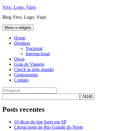
Pular
Vivo, Logo, Viajo
para
Blog Vivo, Logo, Viajo
o
conteúdo
Menu e widgets
Home
Destinos
Nacional
Internacional
Dicas
Guia de Viagem
Check in pelo mundo
Gastronomia
Contato
Pesquisar
por:
Posts recentes
10 dicas do que fazer em SP
Litoral norte do Rio Grande do Norte