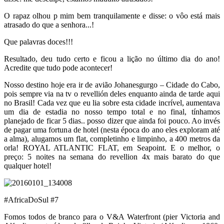
O rapaz olhou p mim bem tranquilamente e disse: o vôo está mais
atrasado do que a senhora...!
Que palavras doces!!!
Resultado, deu tudo certo e ficou a lição no último dia do ano!
Acredite que tudo pode acontecer!
Nosso destino hoje era ir de avião Johanesgurgo – Cidade do Cabo,
pois sempre via na tv o revellión deles enquanto ainda de tarde aqui
no Brasil! Cada vez que eu lia sobre esta cidade incrível, aumentava
um dia de estadia no nosso tempo total e no final, tínhamos
planejado de ficar 5 dias.. posso dizer que ainda foi pouco. Ao invés
de pagar uma fortuna de hotel (nesta época do ano eles exploram até
a alma), alugamos um flat, completinho e limpinho, a 400 metros da
orla! ROYAL ATLANTIC FLAT, em Seapoint. E o melhor, o
preço: 5 noites na semana do revellion 4x mais barato do que
qualquer hotel!
#AfricaDoSul #7
Fomos todos de branco para o V&A Waterfront (pier Victoria and