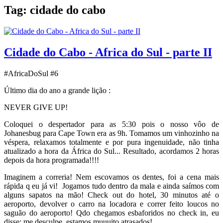
Tag:
cidade do cabo
Cidade do Cabo - Africa do Sul - parte II
#AfricaDoSul #6
Último dia do ano a grande lição :
NEVER GIVE UP!
Coloquei o despertador para as 5:30 pois o nosso vôo de
Johanesbug para Cape Town era as 9h. Tomamos um vinhozinho na
véspera, relaxamos totalmente e por pura ingenuidade, não tinha
atualizado a hora da África do Sul... Resultado, acordamos 2 horas
depois da hora programada!!!!
Imaginem a correria! Nem escovamos os dentes, foi a cena mais
rápida q eu já vi! Jogamos tudo dentro da mala e ainda saímos com
alguns sapatos na mão! Check out do hotel, 30 minutos até o
aeroporto, devolver o carro na locadora e correr feito loucos no
saguão do aeroporto! Qdo chegamos esbaforidos no check in, eu
disse: me desculpe, estamos muuuito atrasados!