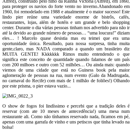
Alfred), construído pelo filho da Rainha Victoria (Alfred), em 1860,
para proteger os navios do forte vento no inverno.Abandonado em
1960, foi remodelado em 1988 e atualmente é o maior sucesso! Este
lindo pier reúne uma variedade enorme de bistrôs, cafés,
restaurantes, lojas, além de hotéis e um grande e belo shopping
center. Durante o dia várias pessoas tinham nos advertido para não ir
até la devido ao grande número de pessoas… “uma loucura!” diziam
eles… ! Marcelo quase desistia mas eu teimei que era uma
oportunidade única. Resultado, para nossa surpresa, tinha muita
gente,claro, mas NADA comparado a quando um brasileiro diz
MUITA GENTE! Kkkkkkk Rimos muito entendendo o que
significa este conceito de quantidade quando falamos de um país
com 200 milhoes e outro com 52 milhões… Ou ainda mais: quando
viemos de uma cidade que está no Guiness book pela maior
aglomeração de pessoas na rua, num evento (Galo da Madrugada,
no carnaval do Recife) com mais de 1 milhão de foliões!) Olhando
por este prisma, o pier estava vazio...
O show de fogos foi lindíssimo e percebi que a tradição deles é
reservar (com ate 10 meses de antecedência!) uma mesa num
restaurante ali. Como não tínhamos reservado nada, ficamos em pé,
apenas com uma garrafa de vinho e uns petiscos que tinha levado na
bolsa!