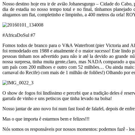
Nosso destino hoje era ir de avião Johanesgurgo – Cidade do Cabo, po
dia de estadia no nosso tempo total e no final, tínhamos planejado 
alugamos um flat, completinho e limpinho, a 400 metros da orla! R
#AfricaDoSul #7
Fomos todos de branco para o V&A Waterfront (pier Victoria and Alf
foi remodelado em 1988 e atualmente é o maior sucesso! Este lindo pie
pessoas tinham nos advertido para não ir até la devido ao grande 
nossa surpresa, tinha muita gente,claro, mas NADA comparado a q
um país com 200 milhoes e outro com 52 milhões… Ou ainda mais: 
carnaval do Recife) com mais de 1 milhão de foliões!) Olhando por est
O show de fogos foi lindíssimo e percebi que a tradição deles é re
garrafa de vinho e uns petiscos que tinha levado na bolsa!
Nosso jantar de ano novo foi num fast food de falafel, depois de enfre
Mas o que importa é estarmos bem e felizes!!!
Nós somos os responsáveis por nossos momentos: podemos fazê - los 