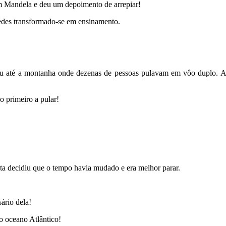
com Mandela e deu um depoimento de arrepiar!
redes transformado-se em ensinamento.
u até a montanha onde dezenas de pessoas pulavam em vôo duplo. As 
o primeiro a pular!
ota decidiu que o tempo havia mudado e era melhor parar.
sário dela!
o oceano Atlântico!