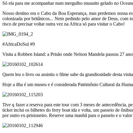
Só ela para me acompanhar num mergulho muuuito gelado no Oceano 
Nosso destino era o Cabo da Boa Esperança, mas perdemos nossa esp
colonizada por britânicos... Nem pedindo pelo amor de Deus, com todo
risco de precisar voltar outra vez na Africa só para visitar o Cabo!
#AfricaDoSul #9
Visita a Robben Island: a Prisão onde Nelson Mandela passou 27 ano
Quem leu o livro ou assistiu o filme sabe da grandiosidade desta visita.
Hoje a ilha é um museu e é considerada Patrimônio Cultural da Huma
Tive q fazer a reserva para este tour com 3 meses de antecedência, pe
ticket inclui os bilhetes do ferry boat ida e volta, um passeio de ôn
por outro ex-prisioneiro. Reserve uma manhã para o passeio e o valor