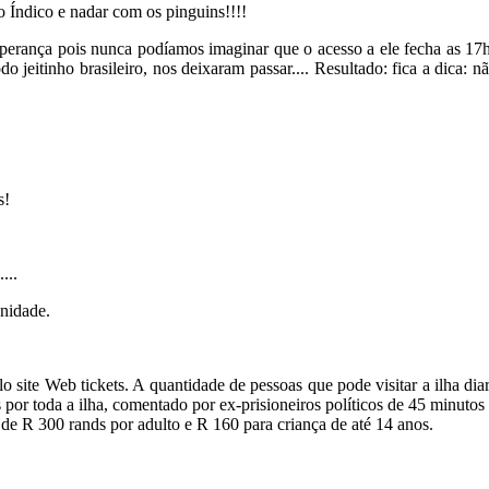
Índico e nadar com os pinguins!!!!
erança pois nunca podíamos imaginar que o acesso a ele fecha as 17h
 jeitinho brasileiro, nos deixaram passar.... Resultado: fica a dica: 
s!
...
nidade.
lo site Web tickets. A quantidade de pessoas que pode visitar a ilha di
ibus por toda a ilha, comentado por ex-prisioneiros políticos de 45 minu
 de R 300 rands por adulto e R 160 para criança de até 14 anos.