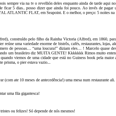
is sempre via na tv o revellión deles enquanto ainda de tarde aqui no
de ficar 5 dias.. posso dizer que ainda foi pouco. Ao invés de pagar
OYAL ATLANTIC FLAT, em Seapoint. E o melhor, o preço: 5 noites na se
red), construído pelo filho da Rainha Victoria (Alfred), em 1860, pa
r reúne uma variedade enorme de bistrôs, cafés, restaurantes, lojas, a
número de pessoas… “uma loucura!” diziam eles… ! Marcelo quase desi
uando um brasileiro diz MUITA GENTE! Kkkkkkk Rimos muito entenden
quando viemos de uma cidade que está no Guiness book pela maior 
e prisma, o pier estava vazio...
servar (com ate 10 meses de antecedência!) uma mesa num restaurante a
ntar uma fila gigantesca!
tristes ou felizes! Só depende de nós mesmos!