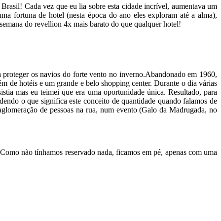
 Brasil! Cada vez que eu lia sobre esta cidade incrível, aumentava um
 uma fortuna de hotel (nesta época do ano eles exploram até a alma),
mana do revellion 4x mais barato do que qualquer hotel!
ra proteger os navios do forte vento no inverno.Abandonado em 1960,
lém de hotéis e um grande e belo shopping center. Durante o dia várias
stia mas eu teimei que era uma oportunidade única. Resultado, para
do o que significa este conceito de quantidade quando falamos de
aglomeração de pessoas na rua, num evento (Galo da Madrugada, no
li. Como não tínhamos reservado nada, ficamos em pé, apenas com uma