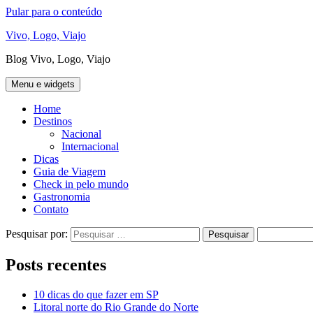
Pular para o conteúdo
Vivo, Logo, Viajo
Blog Vivo, Logo, Viajo
Menu e widgets
Home
Destinos
Nacional
Internacional
Dicas
Guia de Viagem
Check in pelo mundo
Gastronomia
Contato
Pesquisar por:
Posts recentes
10 dicas do que fazer em SP
Litoral norte do Rio Grande do Norte