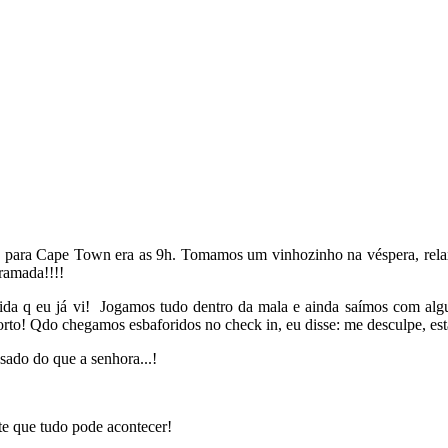
g para Cape Town era as 9h. Tomamos um vinhozinho na véspera, relaxa
ramada!!!!
ida q eu já vi! Jogamos tudo dentro da mala e ainda saímos com algu
porto! Qdo chegamos esbaforidos no check in, eu disse: me desculpe, e
sado do que a senhora...!
ite que tudo pode acontecer!