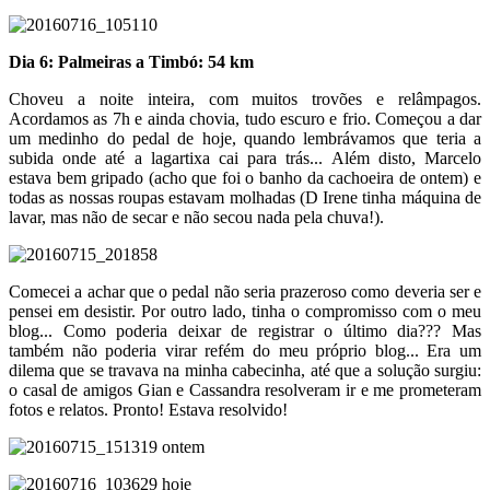
Dia 6: Palmeiras a Timbó: 54 km
Choveu a noite inteira, com muitos trovões e relâmpagos.
Acordamos as 7h e ainda chovia, tudo escuro e frio. Começou a dar
um medinho do pedal de hoje, quando lembrávamos que teria a
subida onde até a lagartixa cai para trás... Além disto, Marcelo
estava bem gripado (acho que foi o banho da cachoeira de ontem) e
todas as nossas roupas estavam molhadas (D Irene tinha máquina de
lavar, mas não de secar e não secou nada pela chuva!).
Comecei a achar que o pedal não seria prazeroso como deveria ser e
pensei em desistir. Por outro lado, tinha o compromisso com o meu
blog... Como poderia deixar de registrar o último dia??? Mas
também não poderia virar refém do meu próprio blog... Era um
dilema que se travava na minha cabecinha, até que a solução surgiu:
o casal de amigos Gian e Cassandra resolveram ir e me prometeram
fotos e relatos. Pronto! Estava resolvido!
ontem
hoje