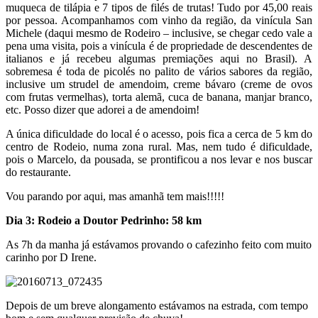
muqueca de tilápia e 7 tipos de filés de trutas! Tudo por 45,00 reais
por pessoa. Acompanhamos com vinho da região, da vinícula San
Michele (daqui mesmo de Rodeiro – inclusive, se chegar cedo vale a
pena uma visita, pois a vinícula é de propriedade de descendentes de
italianos e já recebeu algumas premiações aqui no Brasil). A
sobremesa é toda de picolés no palito de vários sabores da região,
inclusive um strudel de amendoim, creme bávaro (creme de ovos
com frutas vermelhas), torta alemã, cuca de banana, manjar branco,
etc. Posso dizer que adorei a de amendoim!
A única dificuldade do local é o acesso, pois fica a cerca de 5 km do
centro de Rodeio, numa zona rural. Mas, nem tudo é dificuldade,
pois o Marcelo, da pousada, se prontificou a nos levar e nos buscar
do restaurante.
Vou parando por aqui, mas amanhã tem mais!!!!!
Dia 3: Rodeio a Doutor Pedrinho: 58 km
As 7h da manha já estávamos provando o cafezinho feito com muito
carinho por D Irene.
Depois de um breve alongamento estávamos na estrada, com tempo