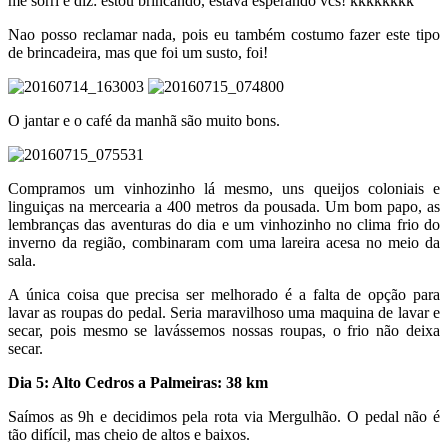
me sorri e diz: estou brincando, estava esperando vcs! kkkkkkkk
Nao posso reclamar nada, pois eu também costumo fazer este tipo
de brincadeira, mas que foi um susto, foi!
O jantar e o café da manhã são muito bons.
Compramos um vinhozinho lá mesmo, uns queijos coloniais e
linguiças na mercearia a 400 metros da pousada. Um bom papo, as
lembranças das aventuras do dia e um vinhozinho no clima frio do
inverno da região, combinaram com uma lareira acesa no meio da
sala.
A única coisa que precisa ser melhorado é a falta de opção para
lavar as roupas do pedal. Seria maravilhoso uma maquina de lavar e
secar, pois mesmo se lavássemos nossas roupas, o frio não deixa
secar.
Dia 5: Alto Cedros a Palmeiras: 38 km
Saímos as 9h e decidimos pela rota via Mergulhão. O pedal não é
tão difícil, mas cheio de altos e baixos.