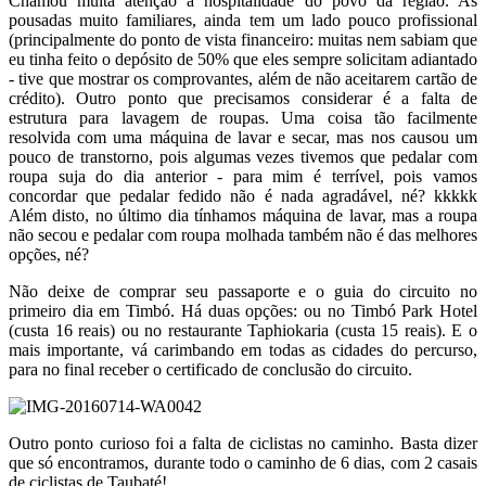
Chamou muita atenção a hospitalidade do povo da região. As
pousadas muito familiares, ainda tem um lado pouco profissional
(principalmente do ponto de vista financeiro: muitas nem sabiam que
eu tinha feito o depósito de 50% que eles sempre solicitam adiantado
- tive que mostrar os comprovantes, além de não aceitarem cartão de
crédito). Outro ponto que precisamos considerar é a falta de
estrutura para lavagem de roupas. Uma coisa tão facilmente
resolvida com uma máquina de lavar e secar, mas nos causou um
pouco de transtorno, pois algumas vezes tivemos que pedalar com
roupa suja do dia anterior - para mim é terrível, pois vamos
concordar que pedalar fedido não é nada agradável, né? kkkkk
Além disto, no último dia tínhamos máquina de lavar, mas a roupa
não secou e pedalar com roupa molhada também não é das melhores
opções, né?
Não deixe de comprar seu passaporte e o guia do circuito no
primeiro dia em Timbó. Há duas opções: ou no Timbó Park Hotel
(custa 16 reais) ou no restaurante Taphiokaria (custa 15 reais). E o
mais importante, vá carimbando em todas as cidades do percurso,
para no final receber o certificado de conclusão do circuito.
Outro ponto curioso foi a falta de ciclistas no caminho. Basta dizer
que só encontramos, durante todo o caminho de 6 dias, com 2 casais
de ciclistas de Taubaté!