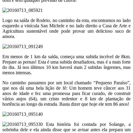
bom e sem qualquer previsão de chuva!
Logo na saída de Rodeio, no caminho da rota, encontramos no lado
esquerdo a vinícula San Michele e no lado direito a Casa de Arte e
Agricultura sustentável onde pode provar um delicioso suco de
amora.
Em menos de 1 km da saída, começa uma subida incrível de 8km.
Prepare as pernas! Esta é uma subida desafiadora, mas é a mais forte
do dia. Já nos últimos 10 km haverá mais 2 subidas íngremes, mas
menos intensas.
No caminho passamos por um local chamado “Pequeno Paraíso”,
que nos dá uma bela lição de fé: Um homem teve câncer aos 31
anos de idade e fez uma promessa para ficar curado, de construir
vários anjos (64), um cristo redentor e 8 km de plantação de
hortência ao longo da estrada. Basta dizer que hoje ele tem 86 anos!
Esta história foi contada por Solange, a
sobrinha dele e ela ainda disse que se avisar antes ela prepara um