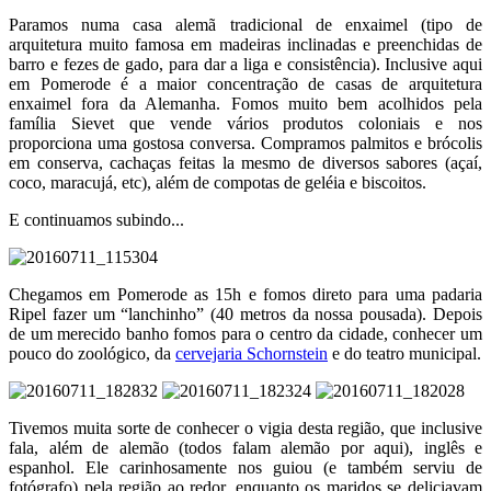
Paramos numa casa alemã tradicional de enxaimel (tipo de
arquitetura muito famosa em madeiras inclinadas e preenchidas de
barro e fezes de gado, para dar a liga e consistência). Inclusive aqui
em Pomerode é a maior concentração de casas de arquitetura
enxaimel fora da Alemanha. Fomos muito bem acolhidos pela
família Sievet que vende vários produtos coloniais e nos
proporciona uma gostosa conversa. Compramos palmitos e brócolis
em conserva, cachaças feitas la mesmo de diversos sabores (açaí,
coco, maracujá, etc), além de compotas de geléia e biscoitos.
E continuamos subindo...
Chegamos em Pomerode as 15h e fomos direto para uma padaria
Ripel fazer um “lanchinho” (40 metros da nossa pousada). Depois
de um merecido banho fomos para o centro da cidade, conhecer um
pouco do zoológico, da
cervejaria Schornstein
e do teatro municipal.
Tivemos muita sorte de conhecer o vigia desta região, que inclusive
fala, além de alemão (todos falam alemão por aqui), inglês e
espanhol. Ele carinhosamente nos guiou (e também serviu de
fotógrafo) pela região ao redor, enquanto os maridos se deliciavam