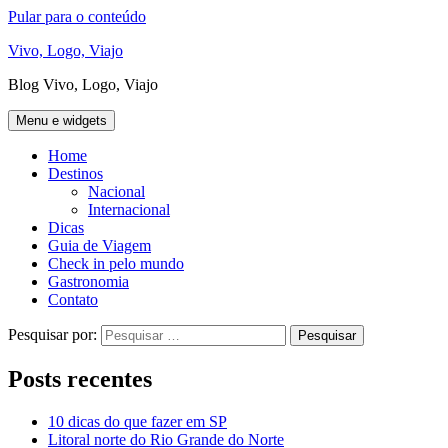
Pular para o conteúdo
Vivo, Logo, Viajo
Blog Vivo, Logo, Viajo
Menu e widgets
Home
Destinos
Nacional
Internacional
Dicas
Guia de Viagem
Check in pelo mundo
Gastronomia
Contato
Pesquisar por:
Posts recentes
10 dicas do que fazer em SP
Litoral norte do Rio Grande do Norte