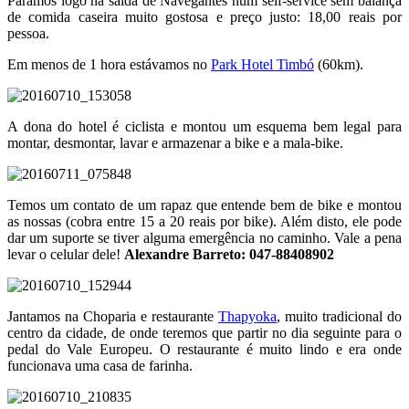
Paramos logo na saída de Navegantes num self-service sem balança
de comida caseira muito gostosa e preço justo: 18,00 reais por
pessoa.
Em menos de 1 hora estávamos no
Park Hotel Timbó
(60km).
A dona do hotel é ciclista e montou um esquema bem legal para
montar, desmontar, lavar e armazenar a bike e a mala-bike.
Temos um contato de um rapaz que entende bem de bike e montou
as nossas (cobra entre 15 a 20 reais por bike). Além disto, ele pode
dar um suporte se tiver alguma emergência no caminho. Vale a pena
levar o celular dele!
Alexandre Barreto: 047-88408902
Jantamos na Choparia e restaurante
Thapyoka
, muito tradicional do
centro da cidade, de onde teremos que partir no dia seguinte para o
pedal do Vale Europeu. O restaurante é muito lindo e era onde
funcionava uma casa de farinha.