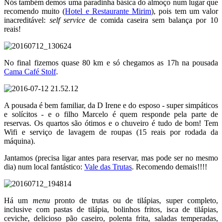
Nós também demos uma paradinha básica do almoço num lugar que
recomendo muito (
Hotel e Restaurante Mirim
), pois tem um valor
inacreditável:
self service
de comida caseira sem balança por 10
reais!
No final fizemos quase 80 km e só chegamos as 17h na pousada
Cama Café Stolf
.
A pousada é bem familiar, da D Irene e do esposo - super simpáticos
e solícitos - e o filho Marcelo é quem responde pela parte de
reservas. Os quartos são ótimos e o chuveiro é tudo de bom! Tem
Wifi e serviço de lavagem de roupas (15 reais por rodada da
máquina).
Jantamos (precisa ligar antes para reservar, mas pode ser no mesmo
dia) num local fantástico:
Vale das Trutas
. Recomendo demais!!!!
Há um
menu
pronto de trutas ou de tilápias, super completo,
inclusive com pastas de tilápia, bolinhos fritos, isca de tilápias,
ceviche, delicioso pão caseiro, polenta frita, saladas temperadas,