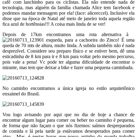
café com lanchinho para os ciclistas. Ela não entende nada de
tecnologia, mas alguém da família chamada Alice tem facebook e
podemos mandar mensagem por ela! (face: aliceeccel). Inclusive ela
disse que na época de Natal até meio de janeiro toda aquela região
fica azul de hortênsias!!! A coisa mais linda de se ver!
Depois de 17km encontramos uma rota alternativa à
esqueda, para a cachoeira do Zinco! É uma
queda de 70 mts de altura, muito linda. A subida também não é nada
desprezível. Considere seu preparo físico e se estiver bem, dê uma
esticadinha de 8 km para ir e 8 km para voltar pelo mesmo percurso,
pois vale a pena! Vc pode ter alguma dificuldade de encontrar o
mirante, mas tem que deixar a bike e fazer uma pequena caminhada.
No caminho encontramos a única igreja no estilo arquitetônico
enxaimel do Brasil.
Vou logo avisando por aqui que no dia de hoje a chance de
encontrar algum lugar para comer ou beber no caminho é pequena,
de forma que não façam o que nós fizemos: saímos despreparados
de comida e lá pela tarde ja estávamos desesperados para comer
algo... Mas, é nestas horas que nosso anjinho da guarda trabalha