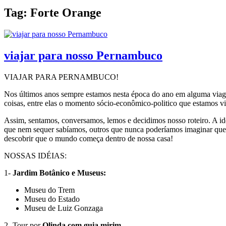
Tag:
Forte Orange
viajar para nosso Pernambuco
VIAJAR PARA PERNAMBUCO!
Nos últimos anos sempre estamos nesta época do ano em alguma viagem i
coisas, entre elas o momento sócio-econômico-politico que estam
Assim, sentamos, conversamos, lemos e decidimos nosso roteiro. A idé
que nem sequer sabíamos, outros que nunca poderíamos imaginar que
descobrir que o mundo começa dentro de nossa casa!
NOSSAS IDÉIAS:
1-
Jardim Botânico e Museus:
Museu do Trem
Museu do Estado
Museu de Luiz Gonzaga
2- Tour por
Olinda com guia mirim