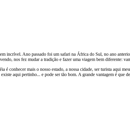
ncrível. Ano passado foi um safari na África do Sul, no ano anterior f
os vivendo, nos fez mudar a tradição e fazer uma viagem bem difer
ia é conhecer mais o nosso estado, a nossa cidade, ser turista aqui me
 existe aqui pertinho... e pode ser tão bom. A grande vantagem é que