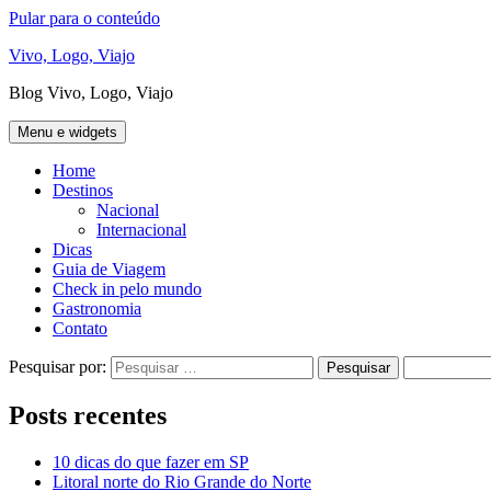
Pular para o conteúdo
Vivo, Logo, Viajo
Blog Vivo, Logo, Viajo
Menu e widgets
Home
Destinos
Nacional
Internacional
Dicas
Guia de Viagem
Check in pelo mundo
Gastronomia
Contato
Pesquisar por:
Posts recentes
10 dicas do que fazer em SP
Litoral norte do Rio Grande do Norte