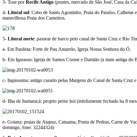
3- Tour por
Recife Antigo
(pontes, mercado de São José, Casa da Cul
4-
Litoral sul
: Cabo de Santo Agostinho, Praia do Paraíso, Calhetas
maravilhosa Praia dos Carneiros.
5-
Litoral norte
: passear de barco pelo canal de Santa Cruz e Rio Tim
a- Em Paulista: Forte de Pau Amarelo, Igreja Nossa Senhora do Ó.
b- Em Igarassu: Igreja de Santos Cosme e Damião (a mais antiga do B
c- Itapissuma: antigo casario pelas Margens do Canal de Santa Cruz 
d- Ilha de Itamaracá: projeto peixe boi (infelizmente fechado ha 8 me
e- Goiana: praias de Atapuz, Catuama, Ponta de Pedras, Carne de V
domingo, fone: 32244324)