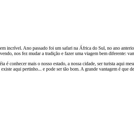
ncrível. Ano passado foi um safari na África do Sul, no ano anterior f
os vivendo, nos fez mudar a tradição e fazer uma viagem bem difer
ia é conhecer mais o nosso estado, a nossa cidade, ser turista aqui me
 existe aqui pertinho... e pode ser tão bom. A grande vantagem é que