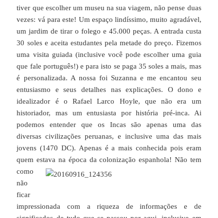
tiver que escolher um museu na sua viagem, não pense duas
vezes: vá para este! Um espaço lindíssimo, muito agradável,
um jardim de tirar o folego e 45.000 peças. A entrada custa
30 soles e aceita estudantes pela metade do preço. Fizemos
uma visita guiada (inclusive você pode escolher uma guia
que fale português!) e para isto se paga 35 soles a mais, mas
é personalizada. A nossa foi Suzanna e me encantou seu
entusiasmo e seus detalhes nas explicações. O dono e
idealizador é o Rafael Larco Hoyle, que não era um
historiador, mas um entusiasta por história pré-inca. Ai
podemos entender que os Incas são apenas uma das
diversas civilizações peruanas, e inclusive uma das mais
jovens (1470 DC). Apenas é a mais conhecida pois eram
quem es
tava na época da colonização espanhola! Não tem
como
não
ficar
impressionada com a riqueza de informações e de
significados de tudo que se passou por aqui, inclusive em