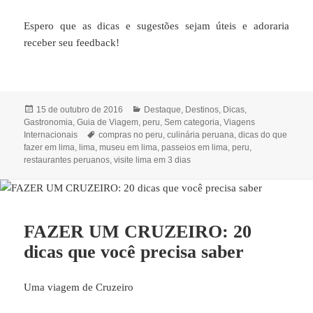
Espero que as dicas e sugestões sejam úteis e adoraria
receber seu feedback!
Publicado
Categorias
15 de outubro de 2016
Destaque
,
Destinos
,
Dicas
,
em
Gastronomia
,
Guia de Viagem
,
peru
,
Sem categoria
,
Viagens
Tags
Internacionais
compras no peru
,
culinária peruana
,
dicas do que
fazer em lima
,
lima
,
museu em lima
,
passeios em lima
,
peru
,
restaurantes peruanos
,
visite lima em 3 dias
FAZER UM CRUZEIRO: 20
dicas que você precisa saber
Uma viagem de Cruzeiro