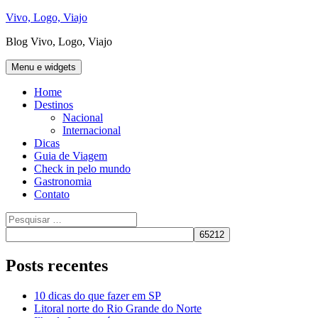
Pular
Vivo, Logo, Viajo
para
Blog Vivo, Logo, Viajo
o
conteúdo
Menu e widgets
Home
Destinos
Nacional
Internacional
Dicas
Guia de Viagem
Check in pelo mundo
Gastronomia
Contato
Pesquisar
por:
Posts recentes
10 dicas do que fazer em SP
Litoral norte do Rio Grande do Norte